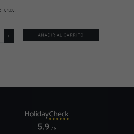
 104,00.
AÑADIR AL CARRITO
5.9
/ 6