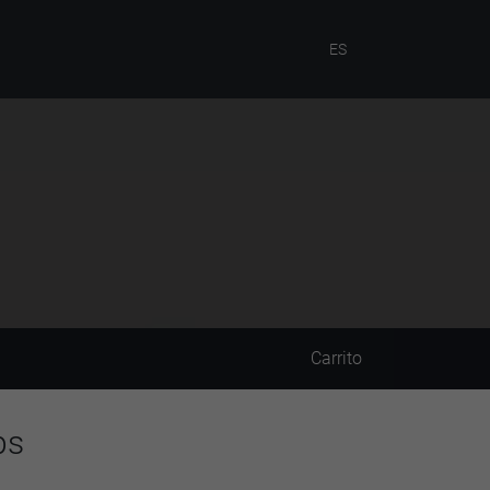
ES
Carrito
ps