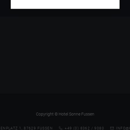
Copyright © Hotel Sonne Fussen
ENPLATZ 1, 87629 FUSSEN
+49 (0) 8362 / 9080
INFO@