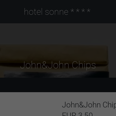
hotel sonne
****
John&John Chips
John&John Chi
EUR 3,50