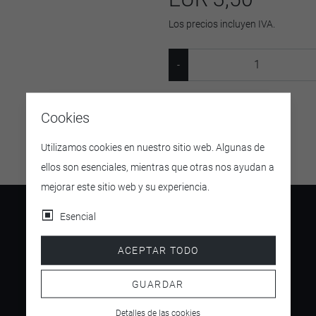
Los precios incluyen IVA.
SKU:
09167
Cookies
Utilizamos cookies en nuestro sitio web. Algunas de
ellos son esenciales, mientras que otras nos ayudan a
mejorar este sitio web y su experiencia.
Esencial
ACEPTAR TODO
4.5
/ 5
GUARDAR
Detalles de las cookies