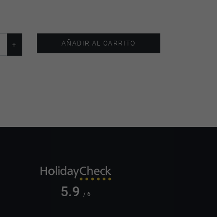
AÑADIR AL CARRITO
5.9
/ 6