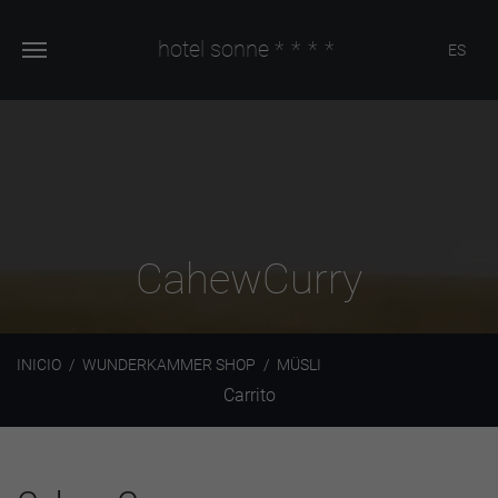
hotel sonne
****
ES
CahewCurry
INICIO
WUNDERKAMMER SHOP
MÜSLI
Carrito