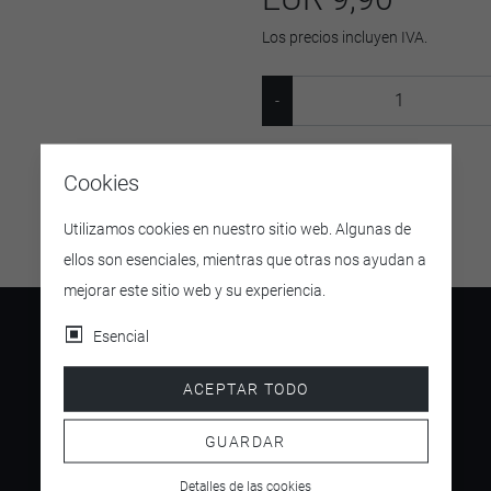
Los precios incluyen IVA.
SKU:
0016
Cookies
Utilizamos cookies en nuestro sitio web. Algunas de
ellos son esenciales, mientras que otras nos ayudan a
mejorar este sitio web y su experiencia.
Esencial
ACEPTAR TODO
4.5
/ 5
GUARDAR
Detalles de las cookies