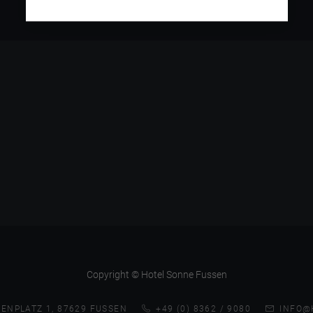
Copyright © Hotel Sonne Fussen
ENPLATZ 1, 87629 FUSSEN
+49 (0) 8362 / 9080
INFO@