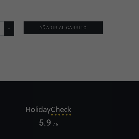
AÑADIR AL CARRITO
5.9
/ 6