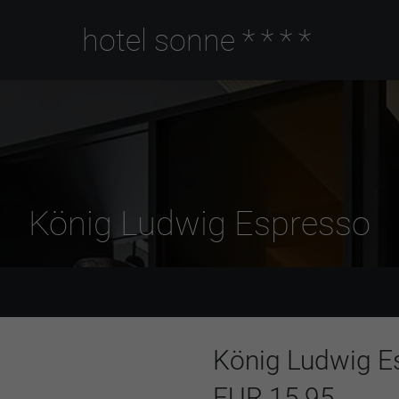
hotel sonne
****
König Ludwig Espresso
König Ludwig E
EUR 15,95