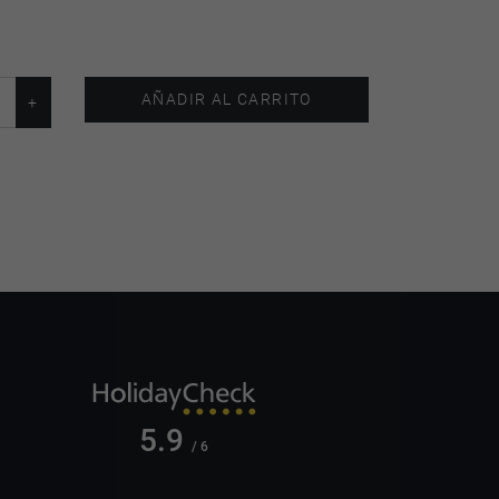
AÑADIR AL CARRITO
5.9
/ 6