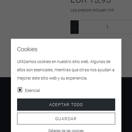
Los precios incluyen IVA.
SKU:
555
Cookies
Utilizamos cookies en nuestro sitio web. Algunas de
ellos son esenciales, mientras que otras nos ayudan a
mejorar este sitio web y su experiencia.
Esencial
ACEPTAR TODO
4.5
/ 5
GUARDAR
Detalles de las cookies