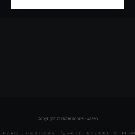
Copyright © Hotel Sonne Fussen
ENPLATZ 1, 87629 FUSSEN
+49 (0) 8362 / 9080
INFO@