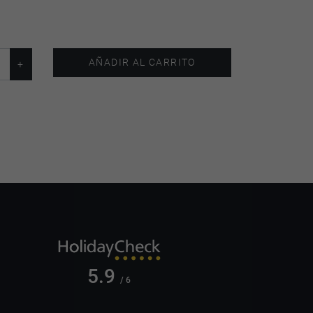
AÑADIR AL CARRITO
5.9
/ 6