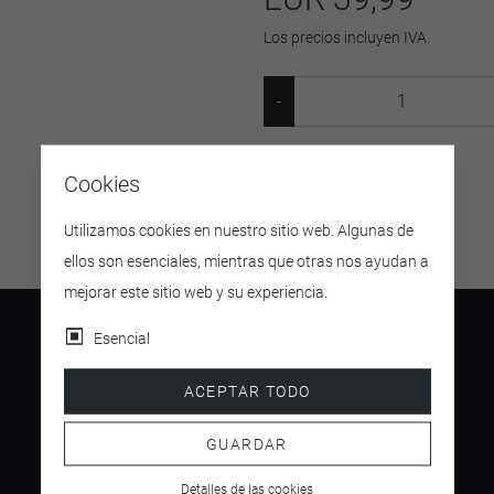
Los precios incluyen IVA.
SKU:
22506
Cookies
Utilizamos cookies en nuestro sitio web. Algunas de
ellos son esenciales, mientras que otras nos ayudan a
mejorar este sitio web y su experiencia.
Esencial
ACEPTAR TODO
4.5
/ 5
GUARDAR
Detalles de las cookies