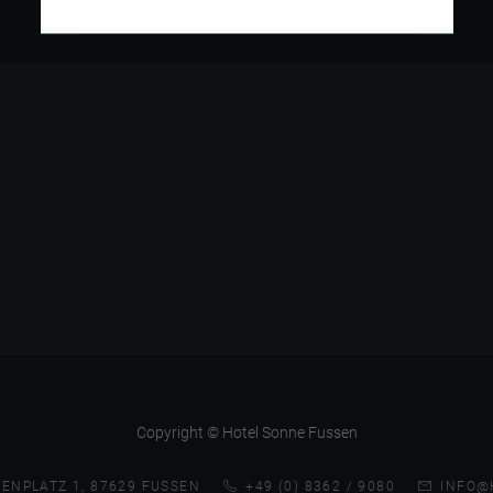
Copyright © Hotel Sonne Fussen
ENPLATZ 1, 87629 FUSSEN
+49 (0) 8362 / 9080
INFO@