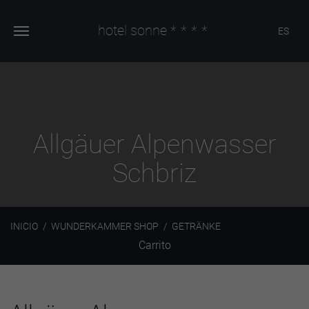
hotel sonne
****
ES
Allgäuer Alpenwasser
Schbriz
INICIO
WUNDERKAMMER SHOP
GETRÄNKE
Carrito