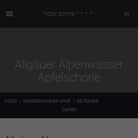
hotel sonne
****
ES
Allgäuer Alpenwasser
Apfelschorle
INICIO
WUNDERKAMMER SHOP
GETRÄNKE
Carrito