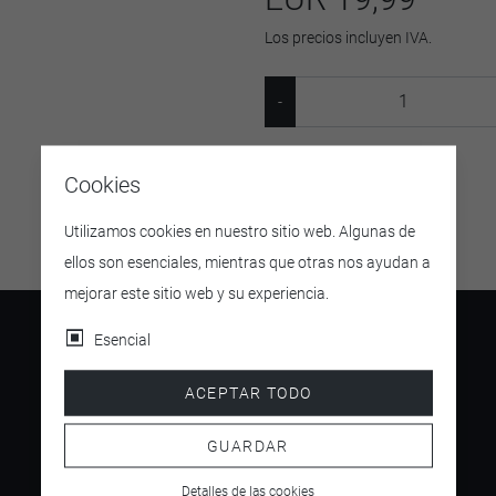
Los precios incluyen IVA.
SKU:
25105
Cookies
Utilizamos cookies en nuestro sitio web. Algunas de
ellos son esenciales, mientras que otras nos ayudan a
mejorar este sitio web y su experiencia.
Esencial
ACEPTAR TODO
4.5
/ 5
GUARDAR
Detalles de las cookies