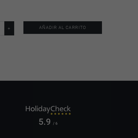
AÑADIR AL CARRITO
5.9
/ 6