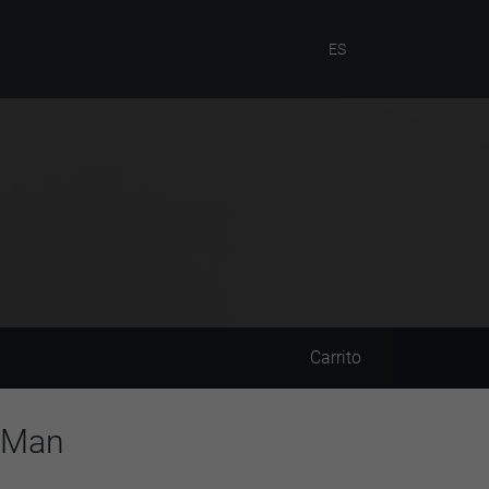
ES
Carrito
 Man