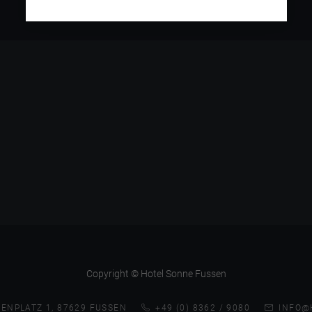
Copyright © Hotel Sonne Fussen
ENPLATZ 1, 87629 FUSSEN
+49 (0) 8362 / 9080
INFO@