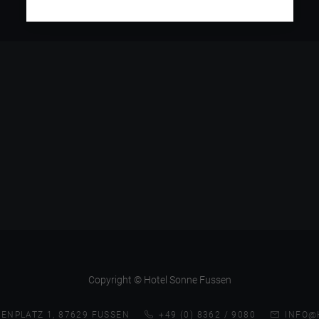
Copyright © Hotel Sonne Fussen
ENPLATZ 1, 87629 FUSSEN
+49 (0) 8362 / 9080
INFO@