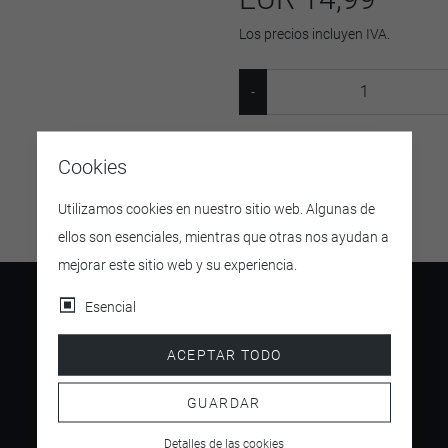
Los precios incluyen IVA.
SKU:
24378
Cookies
Utilizamos cookies en nuestro sitio web. Algunas de
ellos son esenciales, mientras que otras nos ayudan a
mejorar este sitio web y su experiencia.
Esencial
ACEPTAR TODO
4.5
/ 5
GUARDAR
Detalles de las cookies