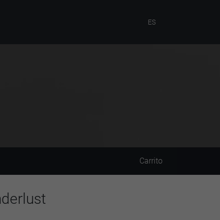
ES
Carrito
derlust