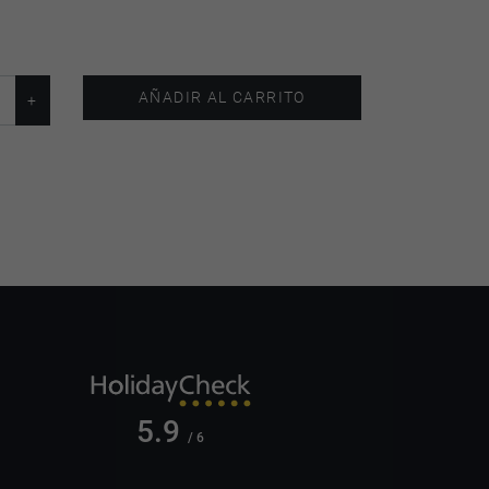
AÑADIR AL CARRITO
5.9
/ 6