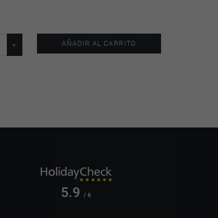
AÑADIR AL CARRITO
5.9
/ 6