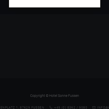
Copyright © Hotel Sonne Fussen
ENPLATZ 1, 87629 FUSSEN
+49 (0) 8362 / 9080
INFO@