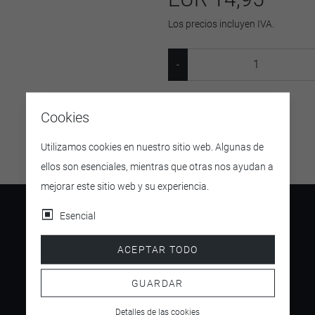
Los precios incluyen IVA.
SKU:
10031014
Cookies
Utilizamos cookies en nuestro sitio web. Algunas de
ellos son esenciales, mientras que otras nos ayudan a
mejorar este sitio web y su experiencia.
Esencial
ACEPTAR TODO
4.5
/ 5
GUARDAR
Detalles de las cookies