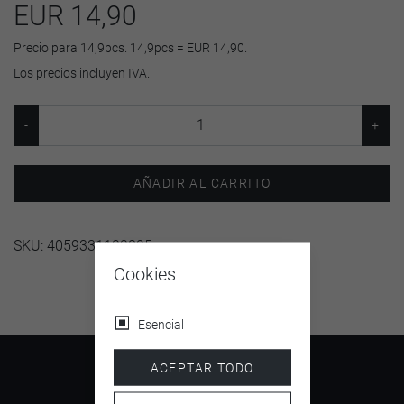
EUR 14,90
Precio para 14,9pcs. 14,9pcs = EUR 14,90.
Los precios incluyen IVA.
AÑADIR AL CARRITO
SKU:
4059331122895
Cookies
Esencial
ACEPTAR TODO