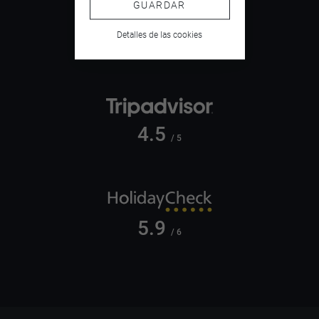
GUARDAR
9.4
Detalles de las cookies
/ 10
4.5
/ 5
5.9
/ 6