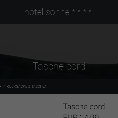
hotel sonne
****
Tasche cord
P
RUCKSÄCKE & TASCHEN
Tasche cord
EUR 14,99