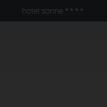
hotel sonne
****