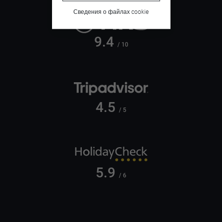
Сведения о файлах cookie
9.4
/ 10
4.5
/ 5
5.9
/ 6