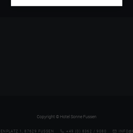
Copyright © Hotel Sonne Fussen
ENPLATZ 1, 87629 FUSSEN
+49 (0) 8362 / 9080
INFO@