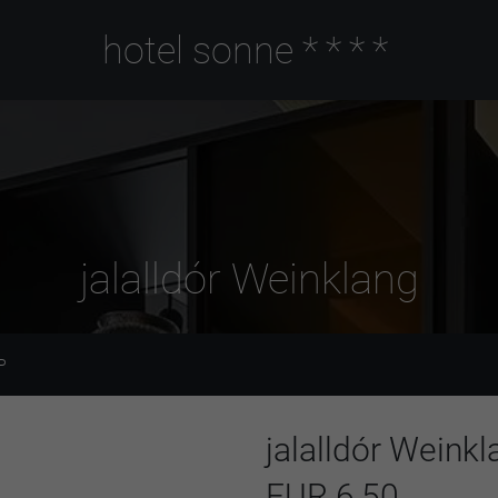
hotel sonne
****
jalalldór Weinklang
P
jalalldór Weinkl
EUR 6,50