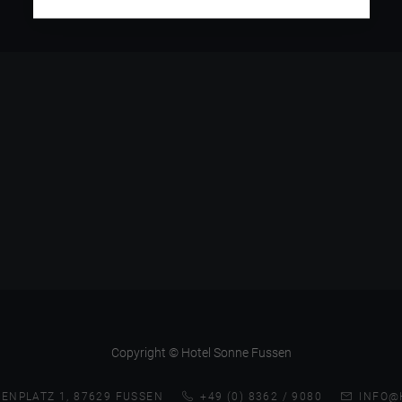
Copyright © Hotel Sonne Fussen
ENPLATZ 1, 87629 FUSSEN
+49 (0) 8362 / 9080
INFO@