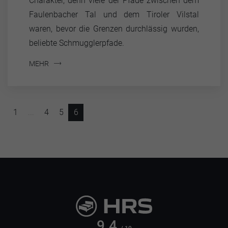
Charakter, denn viele der Pfade zwischen dem
Faulenbacher Tal und dem Tiroler Vilstal
waren, bevor die Grenzen durchlässig wurden,
beliebte Schmugglerpfade.
MEHR
1
...
4
5
6
9.4