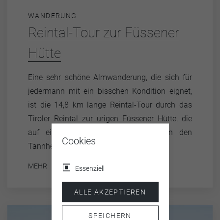
WANDERUNG
Reintal-Tour zur Füssener
Hütte
Eine sehr schöne Almwanderung, die sich für
jedermann mit ein bisschen Kondition eignet,
ist die 14,8 km lange Reintal-Tour durch das
Tiroler Reintal zur urigen Füssener Hütte, die
auf einer Höhe von 1520 Metern in den
Cookies
Tannheimer Bergen steht.
MEHR
Essenziell
ALLE AKZEPTIEREN
SPEICHERN