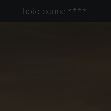
hotel sonne
****