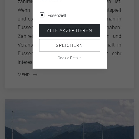
zahlreiche Sport- und Freizeitaktivitäten ist.
Wenn das Wetter jedoch mal nicht mitspielt
Essenziell
und es draußen ungemütlich ist, muss man in
Füssen keine Angst vor Langeweile haben.
ALLE AKZEPTIEREN
Zahlreiche Sehenswürdigkeiten, Museen und
Veranstaltungen machen einen Aufenthalt in
SPEICHERN
Füssen auch bei schlechtem Wetter sehr
Cookie-Details
interessant.
MEHR