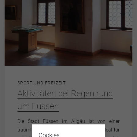
SPORT UND FREIZEIT
Aktivitäten bei Regen rund
um Füssen
Die Stadt Füssen im Allgäu ist von einer
traumhaften Landschaft umgeben, die ideal für
Cookies