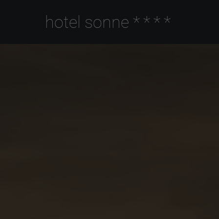
hotel sonne
****